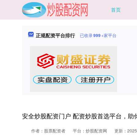
首页
正规配资平台排行
已收录
999
+家平台
安全炒股配资门户 配资炒股首选平台，助
作者：股票配资者
平台：炒股配资网
更新：2025-1