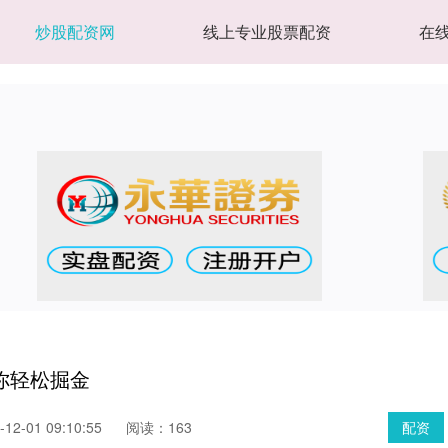
炒股配资网
线上专业股票配资
在
你轻松掘金
2-01 09:10:55
阅读：163
配资