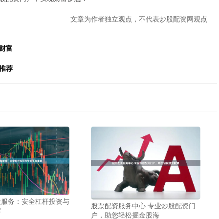
文章为作者独立观点，不代表炒股配资网观点
财富
推荐
股服务：安全杠杆投资与
股票配资服务中心 专业炒股配资门
荐
户，助您轻松掘金股海