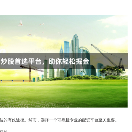
益的有效途径。然而，选择一个可靠且专业的配资平台至关重要。