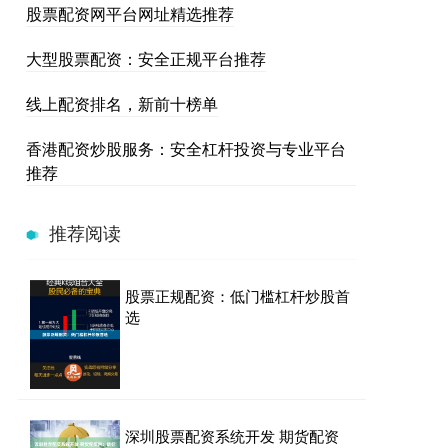
股票配资网平台网址精选推荐
大型股票配资：安全正规平台推荐
线上配资排名，新前十榜单
香港配资炒股服务：安全杠杆投资与专业平台
推荐
推荐阅读
股票正规配资：低门槛杠杆炒股首
选
深圳股票配资系统开发 期货配资