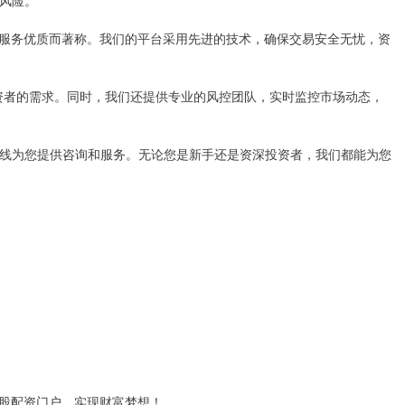
的风险。
服务优质而著称。我们的平台采用先进的技术，确保交易安全无忧，资
同投资者的需求。同时，我们还提供专业的风控团队，实时监控市场动态，
在线为您提供咨询和服务。无论您是新手还是资深投资者，我们都能为您
股配资门户，实现财富梦想！