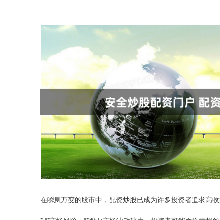
在瞬息万变的股市中，配资炒股已成为许多投资者追求高收