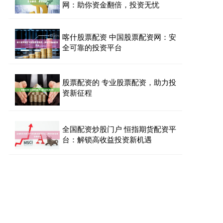
网：助你资金翻倍，投资无忧
喀什股票配资 中国股票配资网：安
全可靠的投资平台
股票配资的 专业股票配资，助力投
资新征程
全国配资炒股门户 恒指期货配资平
台：解锁高收益投资新机遇