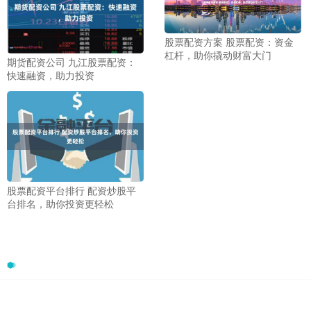
股票配资方案 股票配资：资金
杠杆，助你撬动财富大门
期货配资公司 九江股票配资：
快速融资，助力投资
股票配资平台排行 配资炒股平
台排名，助你投资更轻松